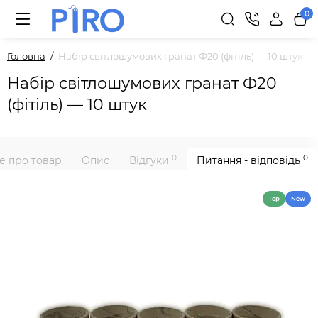
0
Головна
Набір світлошумових гранат Ф20 (фітіль) — 10 штук
Набір світлошумових гранат Ф20
(фітіль) — 10 штук
0
0
е про товар
Опис
Відгуки
Питання - відповідь
Top
New