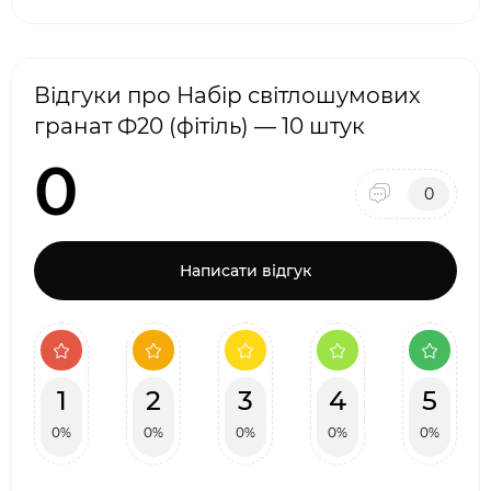
Відгуки про Набір світлошумових
гранат Ф20 (фітіль) — 10 штук
0
0
Написати відгук
1
2
3
4
5
0%
0%
0%
0%
0%