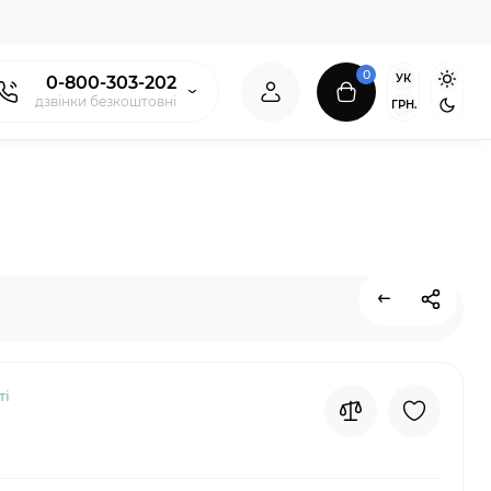
0
УК
0-800-303-202
дзвінки безкоштовні
ГРН.
ті