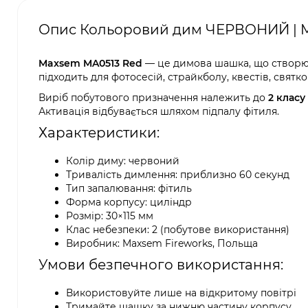
Опис Кольоровий дим ЧЕРВОНИЙ | Ma
Maxsem MA0513 Red
— це димова шашка, що створю
підходить для фотосесій, страйкболу, квестів, святк
Виріб побутового призначення належить до
2 клас
Активація відбувається шляхом підпалу фітиля.
Характеристики:
Колір диму: червоний
Тривалість димлення: приблизно 60 секунд
Тип запалювання: фітиль
Форма корпусу: циліндр
Розмір: 30×115 мм
Клас небезпеки: 2 (побутове використання)
Виробник: Maxsem Fireworks, Польща
Умови безпечного використання:
Використовуйте лише на відкритому повітрі
Тримайте шашку за нижню частину корпусу