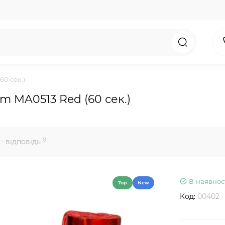
0 сек.)
 MA0513 Red (60 сек.)
0
- відповідь
В наявнос
Top
New
Код:
00402