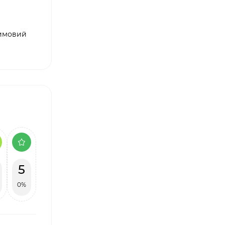
димовий
5
0%