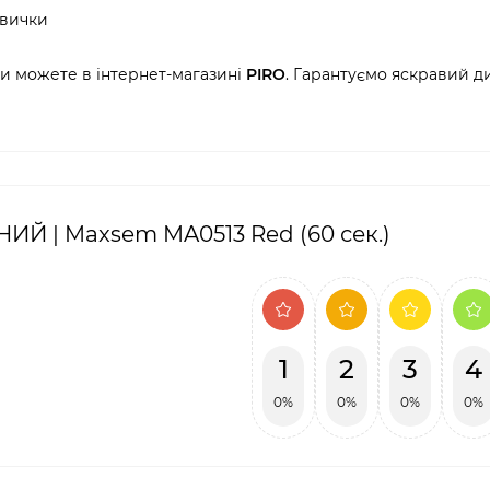
авички
и можете в інтернет-магазині
PIRO
. Гарантуємо яскравий 
Й | Maxsem MA0513 Red (60 сек.)
1
2
3
4
0%
0%
0%
0%