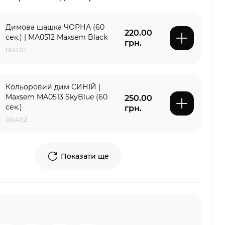
Димова шашка ЧОРНА (60
220.00
сек.) | MA0512 Maxsem Black
грн.
00401
Кольоровий дим СИНІЙ |
Maxsem MA0513 SkyBlue (60
250.00
сек.)
грн.
00402
Показати ще