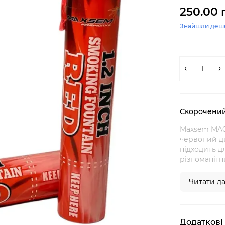
250.00 
Знайшли деш
Скорочений
Maxsem MA0
червоний ди
підходить д
різноманітн
Читати дал
Додаткові