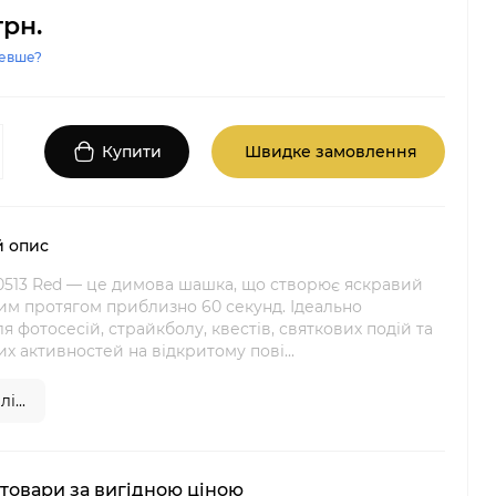
грн.
евше?
Купити
Швидке замовлення
 опис
513 Red — це димова шашка, що створює яскравий
м протягом приблизно 60 секунд. Ідеально
ля фотосесій, страйкболу, квестів, святкових подій та
их активностей на відкритому пові...
і...
 товари за вигідною ціною