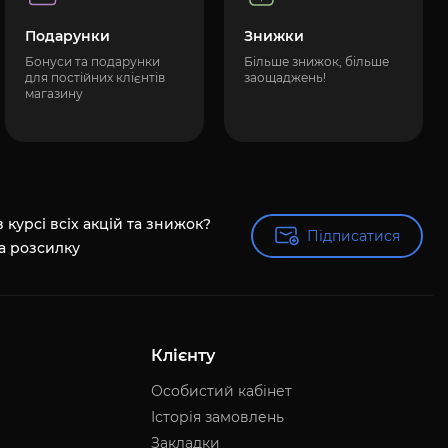
Подарунки
Знижки
Бонуси та подарунки
Більше знижок, більше
для постійних клієнтів
заощаджень!
магазину
 курсі всіх акцій та знижок?
Підписатися
Підписатися
а розсилку
Клієнту
Особистий кабінет
Історія замовлень
Закладки