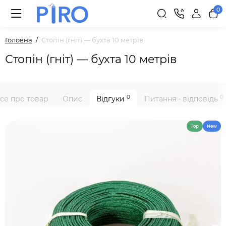
0
Головна
Стопін (гніт) — бухта 10 метрів
Стопін (гніт) — бухта 10 метрів
0
0
се про товар
Опис
Відгуки
Питання - відповідь
Top
New